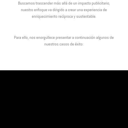
Buscamos trascender más allá de un impacto publicitario,
nuestro enfoque va dirigido a crear una experiencia de
enriquecimiento recíproca y sustentable.
Para ello, nos enorgullece presentar a continuación algunos de
nuestros casos de éxito: