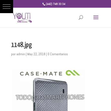
(442) 748 33 34
1148.jpg
por
admin
|
May 22, 2018
|
0 Comentarios