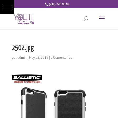
(442) 748 33 34
2502.jpg
por
admin
|
May 22, 2018
|
0 Comentarios