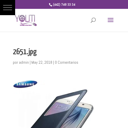
(442) 748 33 34
2651.jpg
por
admin
|
May 22, 2018
|
0 Comentarios