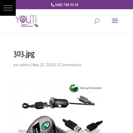
(442) 748 33 34
303.jpg
por
admin
|
May 22, 2018
|
0 Comentarios