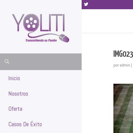
(442) 748 33 34
IMG02
por
admin
|
Inicio
Nosotros
Oferta
Casos De Éxito